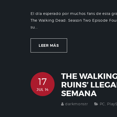
El día esperado por muchos fans de esta gra
The Walking Dead: Season Two Episode Four
su...
LEER MÁS
THE WALKING
17
RUINS’ LLEG
JUL 14
SEMANA
darkmonstr
PC
,
Play