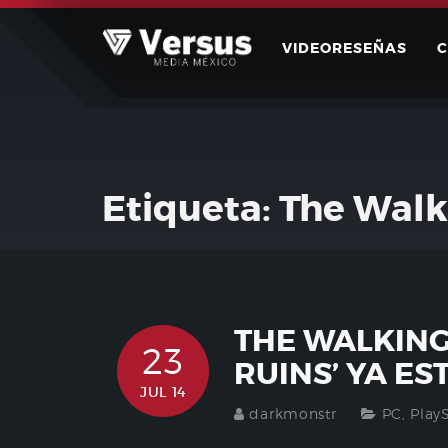
Skip
to
VIDEORESEÑAS
content
Etiqueta:
The Walk
THE WALKING
23
RUINS’ YA ES
JUL 14
darkmonstr
PC
,
Play