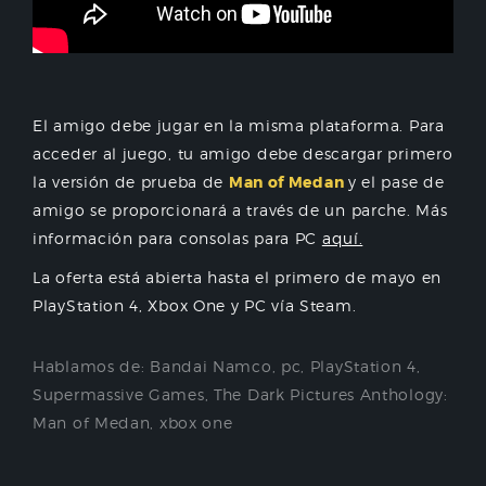
El amigo debe jugar en la misma plataforma. Para
acceder al juego, tu amigo debe descargar primero
la versión de prueba de
Man of Medan
y el pase de
amigo se proporcionará a través de un parche. Más
información para consolas para PC
aquí.
La oferta está abierta hasta el primero de mayo en
PlayStation 4, Xbox One y PC vía Steam.
Hablamos de:
Bandai Namco
,
pc
,
PlayStation 4
,
Supermassive Games
,
The Dark Pictures Anthology:
Man of Medan
,
xbox one