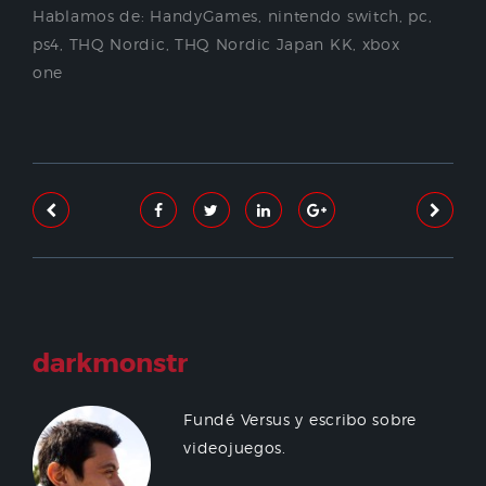
Hablamos de:
HandyGames
,
nintendo switch
,
pc
,
ps4
,
THQ Nordic
,
THQ Nordic Japan KK
,
xbox
one
darkmonstr
Fundé Versus y escribo sobre
videojuegos.