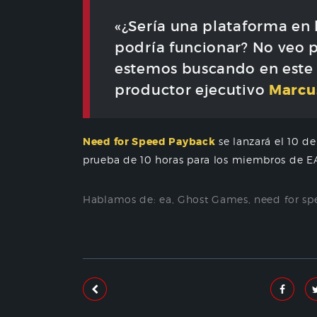
«¿Sería una plataforma en
podría funcionar? No veo p
estemos buscando en este
Marcu
productor ejecutivo
Need for Speed ​​Payback
se lanzará el 10 d
prueba de 10 horas para los miembros de EA 
Hablamos de:
ea
,
Ghost Games
,
need for s