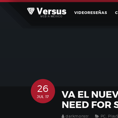
Skip
to
VIDEORESEÑAS
content
26
VA EL NUE
JUL 17
NEED FOR S
darkmonstr
PC
,
Play