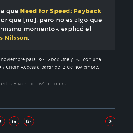
Need for Speed: Payback
 la que
or qué [no], pero no es algo que
 mismo momento», explicó el
s Nilsson
.
e noviembre para PS4, Xbox One y PC, con una
/ Origin Access a partir del 2 de noviembre.
peed payback
,
pc
,
ps4
,
xbox one