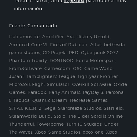
“Pitch it!” Mixer, visita
ID@Xbox
para obtener más
información.
Fuente: Comunicado
Hablamos de:
Amplifier
,
Ara: History Untold
,
Armored Core VI: Fires of Rubicon
,
Atlus
,
bethesda
game studios
,
CD Projekt RED
,
Cyberpunk 2077:
Phantom Liberty
,
DONTNOD
,
Forza Motorsport
,
FromSoftware
,
Gamescom
,
GSC Game World
,
Jusant
,
Lamplighter’s League
,
Lightyear Frontier
,
Microsoft Flight Simulator
,
Overkill Software
,
Oxide
Games
,
Paradox
,
Party Animals
,
PayDay 3
,
Persona
5 Tactica
,
Quantic Dream
,
Recreate Games
,
S.T.A.L.K.E.R. 2
,
Sega
,
Starbreeze Studios
,
Starfield
,
Steamworld Build
,
Stoic
,
The Elder Scrolls Online
,
Thunderful
,
Towerborne
,
Turn 10 Studios
,
Under
The Waves
,
Xbox Game Studios
,
xbox one
,
Xbox