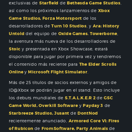
exclusivas de
Starfield
de
Bethesda Game Studios
,
así como los próximos lanzamientos de
Xbox
Game Studios, Forza Motorsport
de los
desarrolladores de
Turn 10 Studios
, y
Ara: History
Untold
del equipo de
Oxide Games. Towerborne
,
la aventura más nueva de los desarrolladores de
Stoic
y presentada en Xbox Showcase, estará
disponible para jugar por primera vez y tendremos
el contenido más reciente para
The Elder Scrolls
Online
y
Microsoft Flight Simulator
.
Más de 25 títulos de socios externos y amigos de
ID@Xbox se podrán jugar en el stand. Esto incluye
los debuts mundiales de
S.T.A.L.K.E.R 2
de
GSC
Game World, Overkill Software
y
Payday 3
de
Starbreeze Studios, Jusant
de
DontNod
recientemente anunciado,
Armored Core VI: Fires
of Rubicon
de
FromSoftware, Party Animals
de