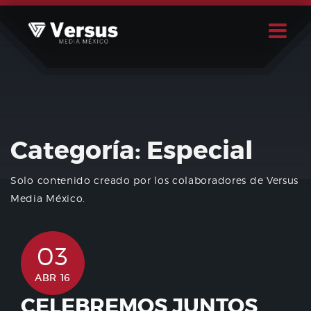
Skip
to
content
Buscar
Usuario
Categoría:
Especial
Solo contenido creado por los colaboradores de Versus
Media México.
03
ABR 16
CELEBREMOS JUNTOS