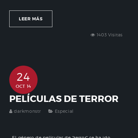
LEER MÁS
1403 Visitas
24
OCT 14
PELÍCULAS DE TERROR
darkmonstr
Especial
El género de películas de "terror" se ha ido