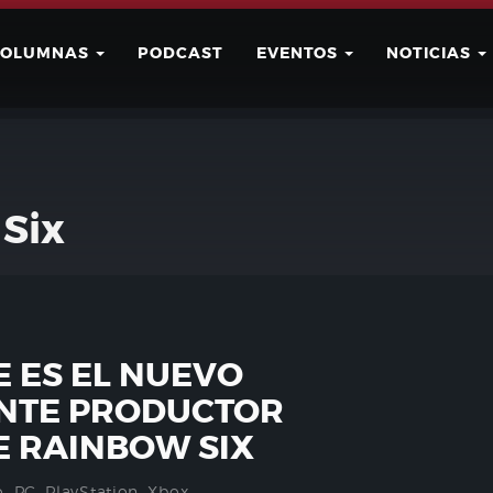
COLUMNAS
PODCAST
EVENTOS
NOTICIAS
Buscar
Usuario
Six
 ES EL NUEVO
ENTE PRODUCTOR
E RAINBOW SIX
o
,
PC
,
PlayStation
,
Xbox