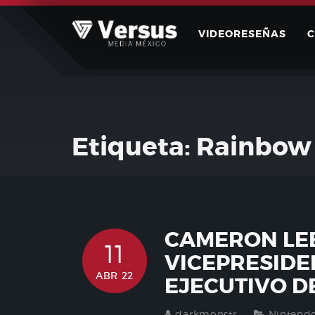
Skip
to
VIDEORESEÑAS
content
Etiqueta:
Rainbow 
CAMERON LEE
11
VICEPRESID
ABR 22
EJECUTIVO D
darkmonstr
Nintend