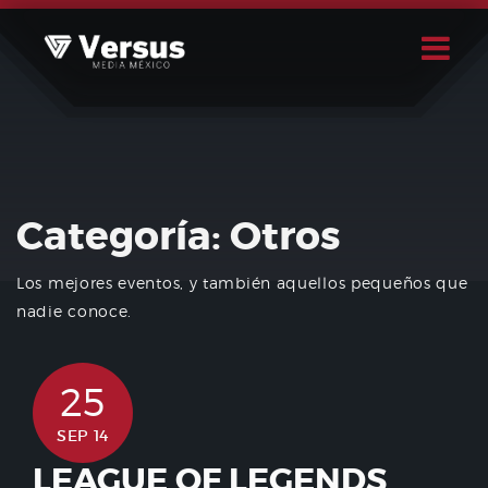
Skip
to
content
Buscar
Usuario
Categoría:
Otros
Los mejores eventos, y también aquellos pequeños que
nadie conoce.
25
SEP 14
LEAGUE OF LEGENDS