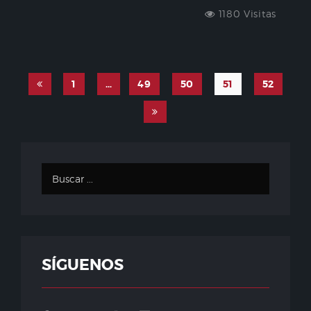
1180 Visitas
1
…
49
50
51
52
SÍGUENOS