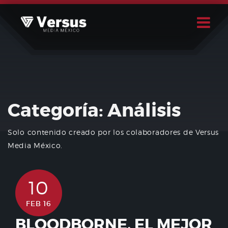
Skip
to
content
Buscar
Usuario
Categoría:
Análisis
Solo contenido creado por los colaboradores de Versus
Media México.
10
FEB 16
BLOODBORNE, EL MEJOR