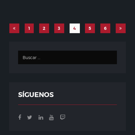
1
2
3
4
5
6
SÍGUENOS