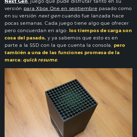
Next Gen
,
juego que pude disfrutar tanto en su
versión
para Xbox One en septiembre
pasado como
en su versión
next-gen
cuando fue lanzada hace
pocas semanas. Cada juego tiene algo que ofrecer
los tiempos de carga son
pero concuerdan en algo:
cosa del pasado,
y ya sabemos que esto es en
pero
parte a la SSD con la que cuenta la consola,
también a una de las funciones promesa de la
marca:
quick resume
.