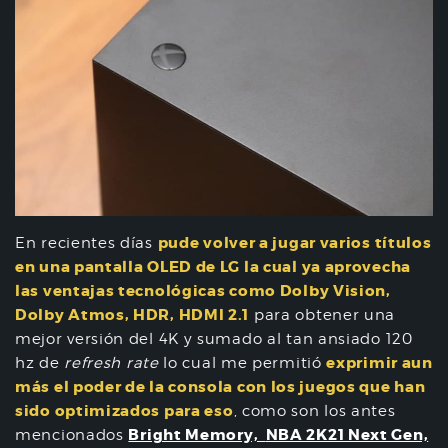
pude volver a jugar varios títulos
En recientes días
en una pantalla OLED de LG la cual ya aprovecha
las ventajas tecnológicas como Dolby Vision,
Dolby Atmos, HDR, HDMI 2.1
para obtener una
mejor versión del 4K y sumado al tan ansiado 120
exprimir aun
hz de
refresh rate
lo cual me permitió
más el poder de la consola con los juegos que han
sido optimizados para eso
, como son los antes
Bright Memory,
NBA 2K21 Next Gen,
mencionados